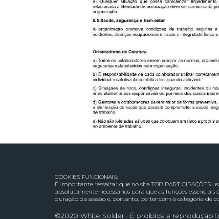
COOKIES FUNCIONAIS:
É importante ressaltar que no site TOR PARTICIPAÇÕES usam
absolutamente necessários para que as funções essenciais
duração da sessão e, portanto, pertencem à categoria de co
©2020 White Solder · É proibida a reprodução to