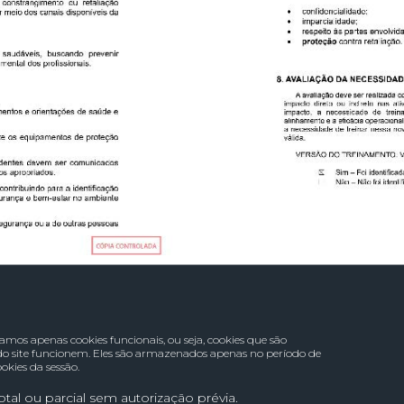
os apenas cookies funcionais, ou seja, cookies que são
 do site funcionem. Eles são armazenados apenas no período de
okies da sessão.
tal ou parcial sem autorização prévia.