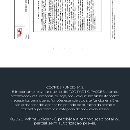
COOKIES FUNCIONAIS:
É importante ressaltar que no site TOR PARTICIPAÇÕES usamos
apenas cookies funcionais, ou seja, cookies que são absolutamente
necessários para que as funções essenciais do site funcionem. Eles
são armazenados apenas no período de duração da sessão e,
portanto, pertencem à categoria de cookies da sessão.
©2020 White Solder · É proibida a reprodução total ou
parcial sem autorização prévia.