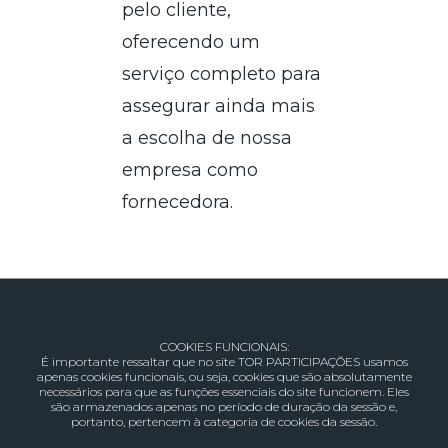
pelo cliente,
oferecendo um
serviço completo para
assegurar ainda mais
a escolha de nossa
empresa como
fornecedora.
COOKIES FUNCIONAIS:
É importante ressaltar que no site TOR PARTICIPAÇÕES usamos
apenas cookies funcionais, ou seja, cookies que são absolutamente
necessários para que as funções essenciais do site funcionem. Eles
são armazenados apenas no período de duração da sessão e,
portanto, pertencem à categoria de cookies da sessão.